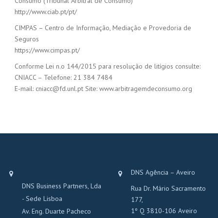
Consumo (Tribunal Arbitral de Consumo)
http://www.ciab.pt/pt/
CIMPAS – Centro de Informação, Mediação e Provedoria de
Seguros
https://www.cimpas.pt/
Conforme Lei n.o 144/2015 para resolução de litígios consulte:
CNIACC – Telefone: 21 384 7484
E-mail: cniacc@fd.unl.pt Site: www.arbitragemdeconsumo.org
DNS Agência – Aveiro
DNS Business Partners, Lda
Rua Dr. Mário Sacramento
- Sede Lisboa
177,
1º Q 3810-106 Aveiro
Av. Eng. Duarte Pacheco