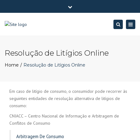
×
Av. Eng. Duarte Pacheco, Torre 1 Amoreiras 4º andar - 1070-
Close
101 Lisboa
top
Togg
Search
(+351) 213887547
dnscontabilidade@dnsbp.pt
bar
navig
Resolução de Litígios Online
Home
Resolução de Litígios Online
Em caso de litígio de consumo, o consumidor pode recorrer às
seguintes entidades de resolução alternativa de litígios de
consumo:
CNIACC – Centro Nacional de Informação e Arbitragem de
Conflitos de Consumo
Arbitragem De Consumo