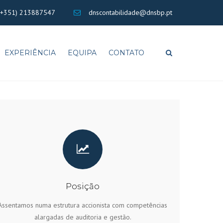
×
+351) 213887547
dnscontabilidade@dnsbp.pt
EXPERIÊNCIA
EQUIPA
CONTATO
Search
Posição
Assentamos numa estrutura accionista com competências
alargadas de auditoria e gestão.