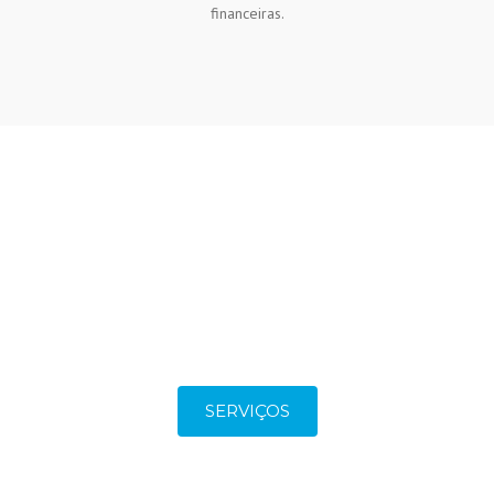
financeiras.
izados e adequados a qualqu
Saiba qual é que se adequa melhor à sua
SERVIÇOS