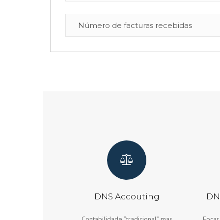
DNS Accouting
DN
Contabilidade “tradicional” mas
Focar