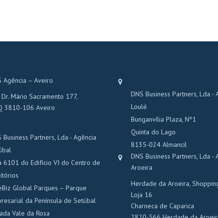
 Agência – Aveiro
DNS Business Partners, Lda - 
 Dr. Mário Sacramento 177,
Loulé
Q 3810-106 Aveiro
Bunganvília Plaza, Nº1
Quinta do Lago
 Business Partners, Lda - Agência
8135-024 Almancil
úbal
DNS Business Partners, Lda - 
a 6101 do Edifício VI do Centro de
Aroeira
itórios
Herdade da Aroeira, Shoppin
eBiz Global Parques – Parque
Loja 16
resarial da Península de Setúbal
Charneca de Caparica
rada Vale da Rosa
2820-566 Herdade da Aroeir