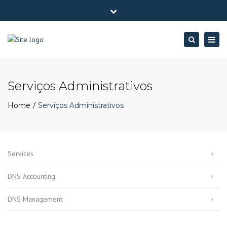
×
Av. Eng. Duarte Pacheco, Torre 1 Amoreiras 4º andar - 1070-
Close
101 Lisboa
top
Togg
Search
(+351) 213887547
dnscontabilidade@dnsbp.pt
bar
navig
Serviços Administrativos
Home
Serviços Administrativos
Services
DNS Accounting
DNS Management