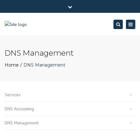
×
Av. Eng. Duarte Pacheco, Torre 1 Amoreiras 4º andar - 1070-
Close
101 Lisboa
top
Togg
Search
(+351) 213887547
dnscontabilidade@dnsbp.pt
bar
navig
DNS Management
Home
DNS Management
Services
DNS Accounting
DNS Management