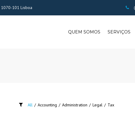
 - 1070-101 Lisboa
(
QUEM SOMOS
SERVIÇOS
All
/
Accounting
/
Administration
/
Legal
/
Tax