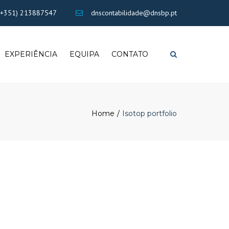
×
+351) 213887547
dnscontabilidade@dnsbp.pt
EXPERIÊNCIA
EQUIPA
CONTATO
Search
Home
Isotop portfolio