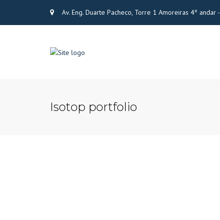
Av. Eng. Duarte Pacheco, Torre 1 Amoreiras 4º andar
Isotop portfolio